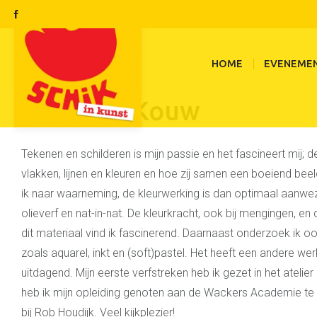
HOME
EVENEME
Annelies Kouw
Tekenen en schilderen is mijn passie en het fascineert mij;
vlakken, lijnen en kleuren en hoe zij samen een boeiend bee
ik naar waarneming, de kleurwerking is dan optimaal aanwe
olieverf en nat-in-nat. De kleurkracht, ook bij mengingen, e
dit materiaal vind ik fascinerend. Daarnaast onderzoek ik 
zoals aquarel, inkt en (soft)pastel. Het heeft een andere wer
uitdagend. Mijn eerste verfstreken heb ik gezet in het atelier
heb ik mijn opleiding genoten aan de Wackers Academie t
bij Rob Houdijk. Veel kijkplezier!