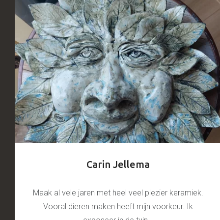
Carin Jellema
Maak al vele jaren met heel veel plezier keramiek.
Vooral dieren maken heeft mijn voorkeur. Ik