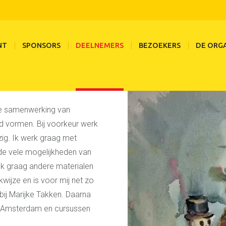
Annelies Kouw
Deelnemers
De deelnemers van 2026
NT
SPONSORS
DEELNEMERS
BEZOEKERS
DE ORGA
 de samenwerking van
ld vormen. Bij voorkeur werk
zig. Ik werk graag met
n de vele mogelijkheden van
ook graag andere materialen
kwijze en is voor mij net zo
 bij Marijke Takken. Daarna
e Amsterdam en cursussen