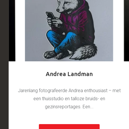
Andrea Landman
Jarenlang fotografeerde Andrea enthousiast – met
een thuisstudio en talloze bruids- en
gezinsreportages. Een...