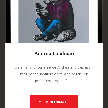
Andrea Landman
Jarenlang fotografeerde Andrea enthousiast –
met een thuisstudio en talloze bruids- en
gezinsreportages. Een...
MEER INFORMATIE