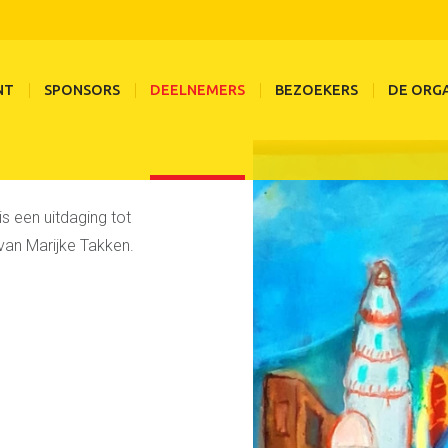
Mir Schouten
Deelnemers
De deelnemers van 2026
NT
SPONSORS
DEELNEMERS
BEZOEKERS
DE ORGA
s een uitdaging tot
t van Marijke Takken.