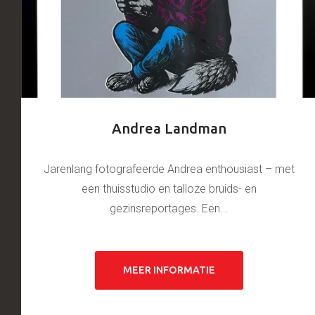
Andrea Landman
Jarenlang fotografeerde Andrea enthousiast – met
een thuisstudio en talloze bruids- en
gezinsreportages. Een...
MEER INFORMATIE