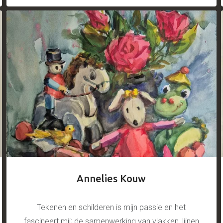
Annelies Kouw
Tekenen en schilderen is mijn passie en het
fascineert mij; de samenwerking van vlakken, lijnen