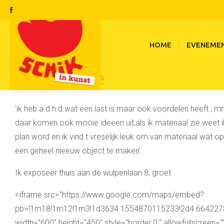
HOME
EVENEME
rob sporre
'ik heb a.d.h.d.wat een last is maar ook voordelen heeft , mn
daar komen ook mooie ideeen uit,als ik materiaal zie weet
plan word en ik vind t vreselijk leuk om van materiaal wat op
een geheel nieeuw object te maken'
Ik exposeer thuis aan de wulpenlaan 8, groet
<iframe src="https://www.google.com/maps/embed?
pb=!1m18!1m12!1m3!1d3634.1554870115233!2d4.6642278
width="600" height="450" style="border:0;" allowfullscreen="