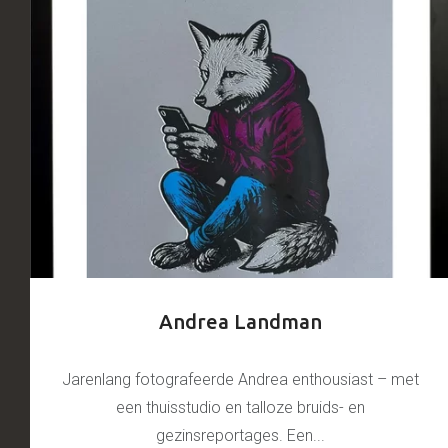
Andrea Landman
Jarenlang fotografeerde Andrea enthousiast – met
een thuisstudio en talloze bruids- en
gezinsreportages. Een...