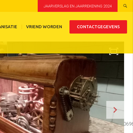
JAARVERSLAG EN JAARREKENING 2024
NISATIE
VRIEND WORDEN
CONTACTGEGEVENS
!2i768!4f13.1!3m3!1m2!1s0x47cf5a4c0705f82b%3A0x6ede0696