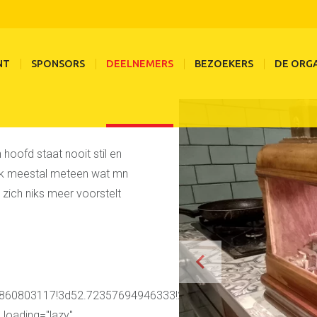
rob sporre
Deelnemers
De deelnemers van 2026
NT
SPONSORS
DEELNEMERS
BEZOEKERS
DE ORGA
 hoofd staat nooit stil en
 ik meestal meteen wat mn
 zich niks meer voorstelt
60803117!3d52.72357694946333!2m3!1f0!2f0!3f0!3m2!1i1024
" loading="lazy"